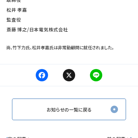
松井 孝嘉
監査役
斎藤 博之/日本電気株式会社
尚、竹下力氏、松井孝嘉氏は非常勤顧問に就任されました。
F
X
L
a
i
c
n
e
e
b
o
お知らせの一覧に戻る
o
k